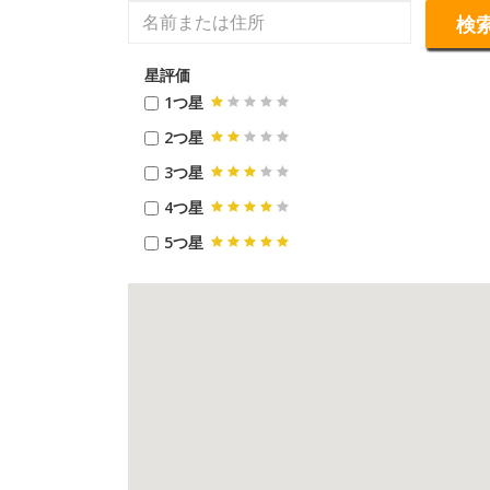
検
星評価
1つ星
2つ星
3つ星
4つ星
5つ星