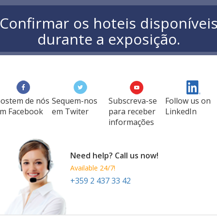
Confirmar os hoteis disponívei
durante a exposição.
ostem de nós
Sequem-nos
Subscreva-se
Follow us on
m Facebook
em Twiter
para receber
LinkedIn
informações
Need help? Call us now!
Available 24/7!
+359 2 437 33 42