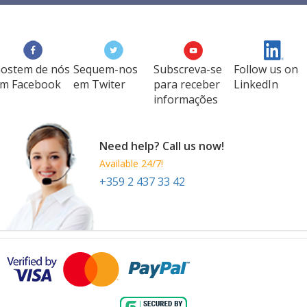
ostem de nós
Sequem-nos
Subscreva-se
Follow us on
m Facebook
em Twiter
para receber
LinkedIn
informações
Need help? Call us now!
Available 24/7!
+359 2 437 33 42