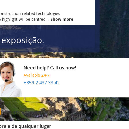
onstruction-related technologies
 highlight will be centred
...
Show more
 exposição.
Need help? Call us now!
Available 24/7!
+359 2 437 33 42
Faça reserva para a sua viagem a qualquer
ora e de qualquer lugar