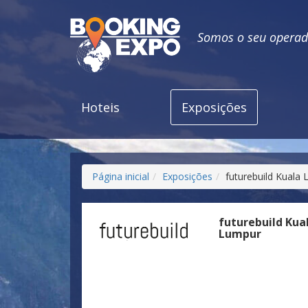
Somos o seu operado
Hoteis
Exposições
Página inicial
Exposições
futurebuild Kuala
futurebuild Kua
Lumpur