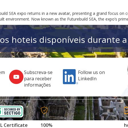
build SEA expo returns in a new avatar, presenting a grand focus on c
 built environment. Now known as the Futurebuild SEA, the expo’s prime
os hoteis disponíveis durante a
em
Subscreva-se
Follow us on
para receber
LinkedIn
informações
pagamento garantido a
L Certificate
100%
h