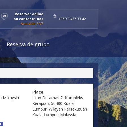
Reservar online
ou contacte-nos
+359 2 437 33 42
Available 24/7
Reserva de grupo
Place:
a
Malaysia
Jalan Dutamas 2, Kompleks
Kerajaan, 50480 Kuala
Lumpur, Wilayah Persekutuan
Kuala Lumpur, Malaysia
t