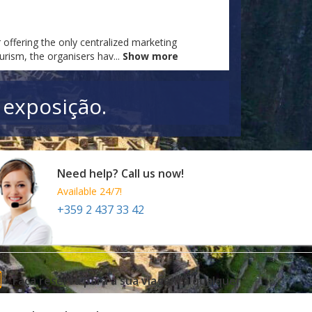
 offering the only centralized marketing
ourism, the organisers hav
...
Show more
 exposição.
Need help? Call us now!
Available 24/7!
+359 2 437 33 42
Faça reserva para a sua viagem a qualquer