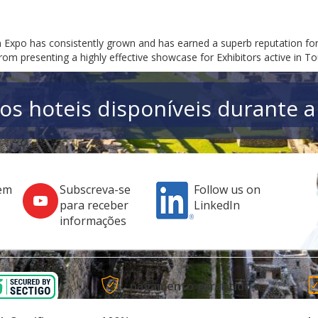
m Expo has consistently grown and has earned a superb reputation for
rom presenting a highly effective showcase for Exhibitors active in T
os hoteis disponíveis durante a
em
Subscreva-se
Follow us on
para receber
LinkedIn
informações
pagamento garantido a