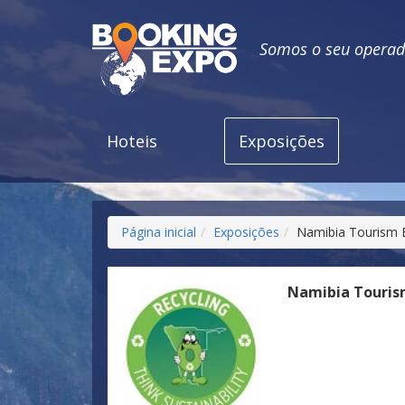
Somos o seu operado
Hoteis
Exposições
Página inicial
Exposições
Namibia Tourism 
Namibia Touris